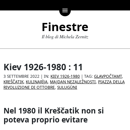
menu
Finestre
Il blog di Michela Zernitz
Kiev 1926-1980 : 11
3 SETTEMBRE 2022
| IN:
KIEV 1926-1980
| TAG:
GLAVPOČTAMT
,
KREŠČATIK
,
KULINARÌJA
,
MAJDAN NEZALEŽNOSTI
,
PIAZZA DELLA
RIVOLUZIONE DI OTTOBRE
,
SULUGÙNI
Nel 1980 il Kreščatik non si
poteva proprio evitare