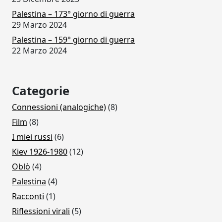
Palestina – 173° giorno di guerra
29 Marzo 2024
Palestina – 159° giorno di guerra
22 Marzo 2024
Categorie
Connessioni (analogiche)
(8)
Film
(8)
I miei russi
(6)
Kiev 1926-1980
(12)
Oblò
(4)
Palestina
(4)
Racconti
(1)
Riflessioni virali
(5)