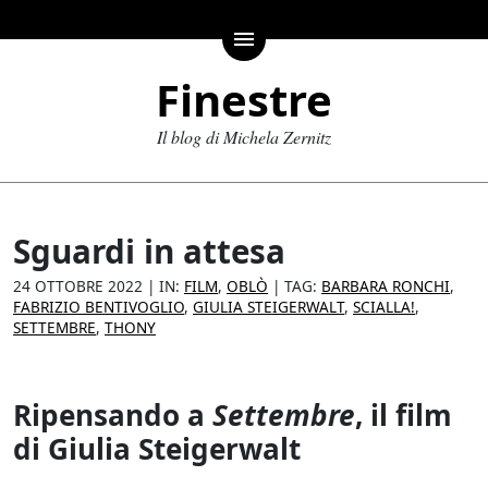
menu
Finestre
Il blog di Michela Zernitz
Sguardi in attesa
24 OTTOBRE 2022
| IN:
FILM
,
OBLÒ
| TAG:
BARBARA RONCHI
,
FABRIZIO BENTIVOGLIO
,
GIULIA STEIGERWALT
,
SCIALLA!
,
SETTEMBRE
,
THONY
Ripensando a
Settembre
, il film
di Giulia Steigerwalt