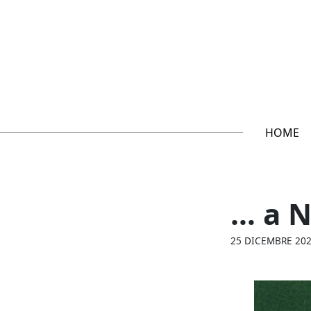
HOME
… a N
25 DICEMBRE 20