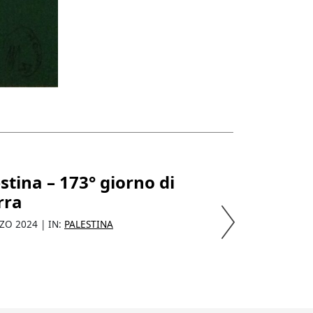
stina – 173° giorno di
Palestina – 1
rra
guerra
ZO 2024 | IN:
PALESTINA
22 MARZO 2024 | IN:
P