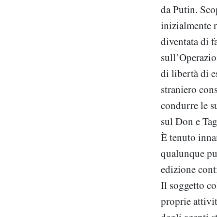
da Putin. Sco
inizialmente r
diventata di 
sull’Operazio
di libertà di 
straniero con
condurre le s
sul Don e Taga
È tenuto inna
qualunque pub
edizione conti
Il soggetto co
proprie attivi