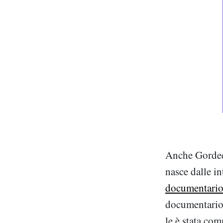
Anche Gordeev
nasce dalle in
documentari
documentario
le è stata co