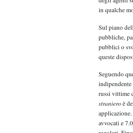
degli agenti s
in qualche 
Sul piano dell
pubbliche, pa
pubblici o sv
queste disposi
Seguendo ques
indipendente c
russi vittime
straniero
è de
applicazione.
avvocati e 7.0
regolari. Fin