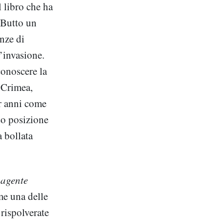
l libro che ha
 Butto un
nze di
’invasione.
conoscere la
 Crimea,
er anni come
eso posizione
 bollata
i
agente
me una delle
rispolverate