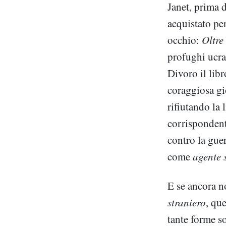
Janet, prima d
acquistato pe
occhio:
Oltre
profughi ucra
Divoro il libr
coraggiosa gi
rifiutando la
corrispondente
contro la gue
come
agente 
E se ancora no
straniero
, qu
tante forme s