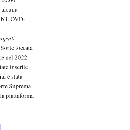
a alcuna
rubli. OVD-
agenti
 Sorte toccata
ce nel 2022.
ate inserite
al è stata
Corte Suprema
la piattaforma