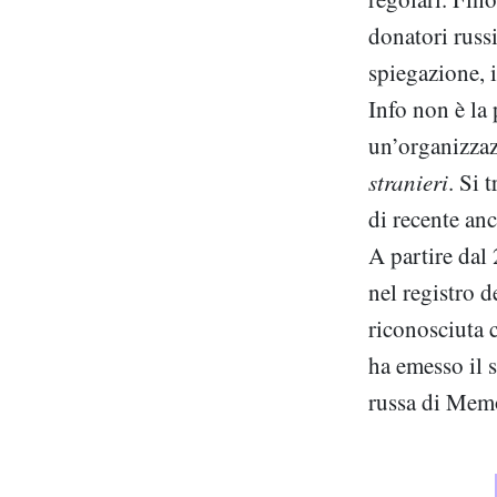
donatori russ
spiegazione, 
Info non è la 
un’organizzazi
stranieri
. Si 
di recente an
A partire dal
nel registro d
riconosciuta 
ha emesso il 
russa di Memor