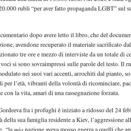
20.000 rubli “per aver fatto propaganda LGBT” sul s
ocumentario dopo avere letto il libro, che del documen
zione, avendone recuperato il materiale sacrificato d
zionato tre ore e mezzo di interviste da un totale di c
o voci si sono sovraimpressi sulle parole del testo. Il r
dulato nei suoi vari accenti, arrochiti dal pianto, so
i per l’età, vibranti della volontà di ricominciare, pac
e con la vita, amari di una rassegnazione forzata.
Gordeeva fra i profughi è iniziato a ridosso del 24 fe
à della sua famiglia residente a Kiev, l’aggressione al
he “la
mia
nazione aveva mosso guerra a quelli che a