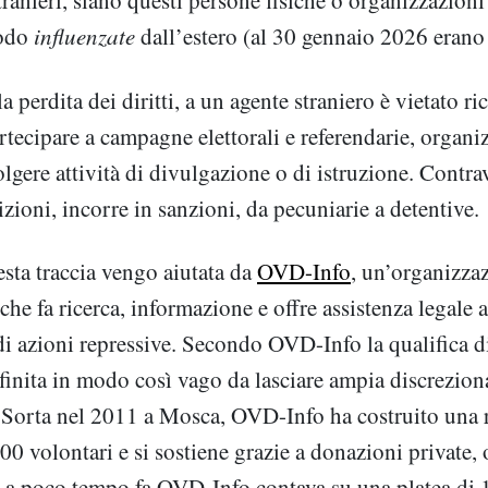
tranieri, siano questi persone fisiche o organizzazioni
modo
influenzate
dall’estero (al 30 gennaio 2026 erano
a perdita dei diritti, a un agente straniero è vietato ri
rtecipare a campagne elettorali e referendarie, organiz
olgere attività di divulgazione o di istruzione. Contr
zioni, incorre in sanzioni, da pecuniarie a detentive.
ta traccia vengo aiutata da
OVD-Info
, un’organizza
he fa ricerca, informazione e offre assistenza legale a
 di azioni repressive. Secondo OVD-Info la qualifica 
finita in modo così vago da lasciare ampia discreziona
 Sorta nel 2011 a Mosca, OVD-Info ha costruito una 
00 volontari e si sostiene grazie a donazioni private, 
o a poco tempo fa OVD-Info contava su una platea di