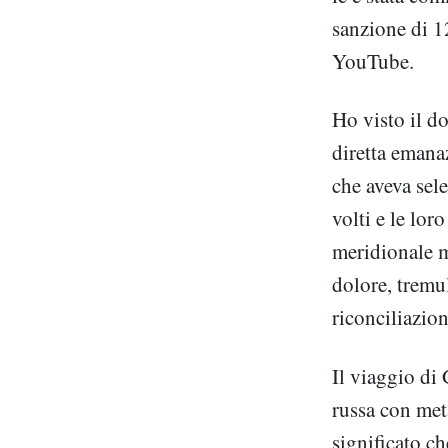
sanzione di 1
YouTube.
Ho visto il d
diretta emana
che aveva sele
volti e le lor
meridionale mo
dolore, tremul
riconciliazion
Il viaggio di 
russa con met
significato c