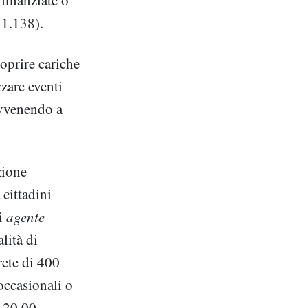
 finanziate o
 1.138).
coprire cariche
zare eventi
avvenendo a
zione
 cittadini
di
agente
lità di
rete di 400
occasionali o
 120.00