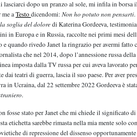
i lasciarci dopo un pranzo al sole, mi infila in borsa i
r me a
Testo
dicendomi:
Non ho potuto non pensarti
.
 la soglia del dolore
di Katerina Gordeeva, testimonia
ini in Europa e in Russia, raccolte nei primi mesi dell
o e quando rivedo Janet la ringrazio per avermi fatto 
ornalista che nel 2014, dopo l’annessione russa della
 linea imposta dalla TV russa per cui aveva lavorato p
 dai teatri di guerra, lascia il suo paese. Per aver pr
rra in Ucraina, dal 22 settembre 2022 Gordeeva è stata
straniero
.
n fosse stato per Janet che mi chiede il significato d
esta etichetta sarebbe rimasta nella mia mente solo co
ovietiche di repressione del dissenso opportunamente 