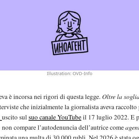
Illustration: OVD-Info
a è incorsa nei rigori di questa legge.
Oltre la sogli
terviste che inizialmente la giornalista aveva raccolto
o
uscito sul
suo canale YouTube
il 17 luglio 2022. E 
 non compare l’autodenuncia dell’autrice come
agent
mminata una multa di 30.000 rubli. Nel 2026 è stata og