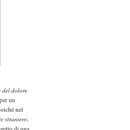
a del dolore
 per un
poiché nel
e straniero
,
getto di una