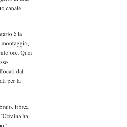
uo canale
tario è la
al montaggio,
ento ore. Quei
usso
ffocati dal
ati per la
bbraio. Ebrea
l’Ucraina ha
mo”.