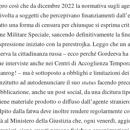
pro così che da dicembre 2022 la normativa sugli agent
ivolta a soggetti che percepivano finanziamenti dall’e
fatto una forma di censura per chiunque si esprima cri
ne Militare Speciale, sancendo definitivamente la fin
espressione iniziato con la perestrojka. Leggo che un 
serva la cittadinanza russa – ecco perché Gordeeva ha
ue interviste anche nei Centri di Accoglienza Tempor
nrog! – ma è sottoposto a obblighi e limitazioni dei di
nzitutto ad autodenunciare il suo
status
facendo prec
blicazione, anche un post social, da una dicitura tip
ene materiale prodotto o diffuso dall’agente straniero 
lpito dalla fatwa deve inoltre rendere regolarmente co
tà al Ministero della Giustizia che, ogni venerdì, aggi