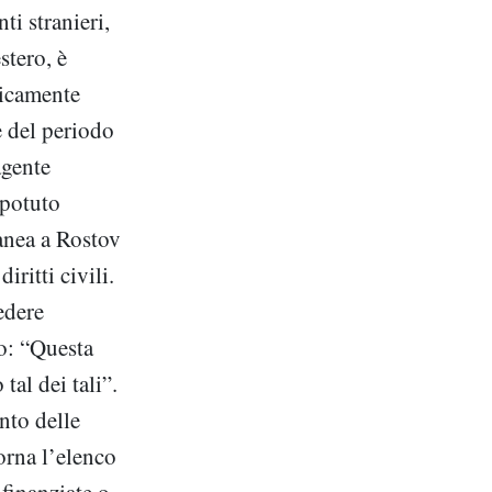
i stranieri,
stero, è
ticamente
e del periodo
agente
 potuto
anea a Rostov
ritti civili.
edere
o: “Questa
tal dei tali”.
nto delle
orna l’elenco